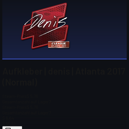
Aufkleber | denis | Atlanta 2017
(Normal)
Steam-Preis
$ 5,76
Gesamtanzahl auf Lager
7
Steam-Preis
$ 5,76
Gesamtanzahl auf Lager
7
$ 6,64
$ 55,61