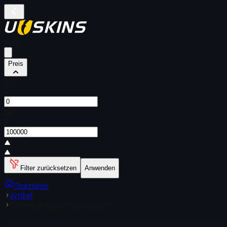
Filter
Preis
Von
$
Zu
$
Filter zurücksetzen
Anwenden
Startseite
Artikel
Aufkleber | denis | Atlanta 2017