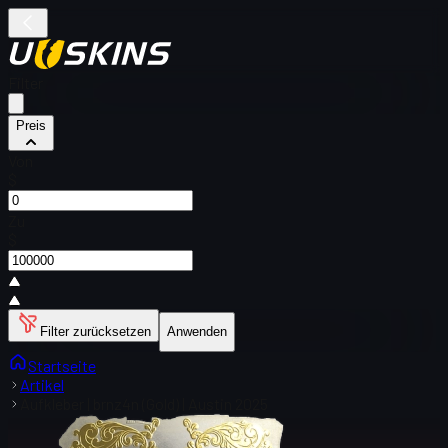
Filter
Preis
Von
$
Zu
$
Filter zurücksetzen
Anwenden
Startseite
Artikel
Aufkleber | brnz4n (Gold) | Austin 2025