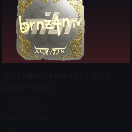
Aufkleber | brnz4n (Gold) |
Austin 2025
Steam-Preis
$ 1,89
Gesamtanzahl auf Lager
51
Steam-Preis
$ 1,89
Gesamtanzahl auf Lager
51
$ 0,16
$ 0,35