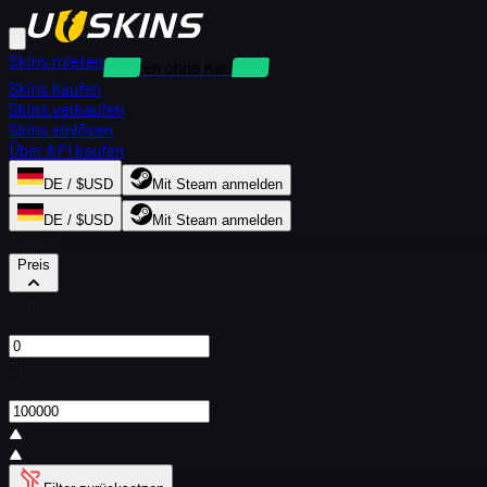
Skins mieten
Mieten ohne Kaution
Skins kaufen
Skins verkaufen
Skins einlösen
Über API kaufen
DE / $USD
Mit Steam anmelden
DE / $USD
Mit Steam anmelden
Filter
Preis
Von
$
Zu
$