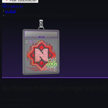
Filter zurücksetzen
Startseite
Artikel
Aufkleberhülle | Nemiga (Holo) | RMR 2020
Aufkleberhülle | Nemiga (Holo)
Steam-Preis
$ 0.00
Gesamtanzahl auf Lager
2