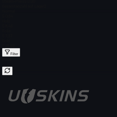
Steam-Preis
$ 0.00
Gesamtanzahl auf Lager
2
Normal
$ 0,54
Holo
$ 8,46
Folie
$ 7,37
Gold
$ 25,69
Filter
Price