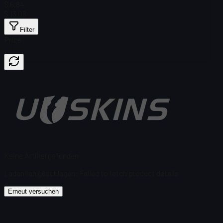
$ 6,84
$ 13,06
Filter
Price
Keine Artikel gefunden
Laden fehlgeschlagen
:
Failed to fetch product details
Erneut versuchen