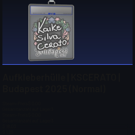
Aufkleberhülle | KSCERATO |
Budapest 2025 (Normal)
Steam-Preis
$ 0.00
Gesamtanzahl auf Lager
3
Steam-Preis
$ 0.00
Gesamtanzahl auf Lager
3
$ 18,03
$ 1,25