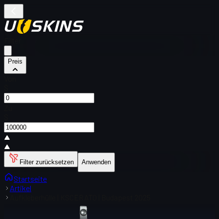
Filter
Preis
Von
$
Zu
$
Filter zurücksetzen
Anwenden
Startseite
Artikel
Aufkleberhülle | KSCERATO | Budapest 2025