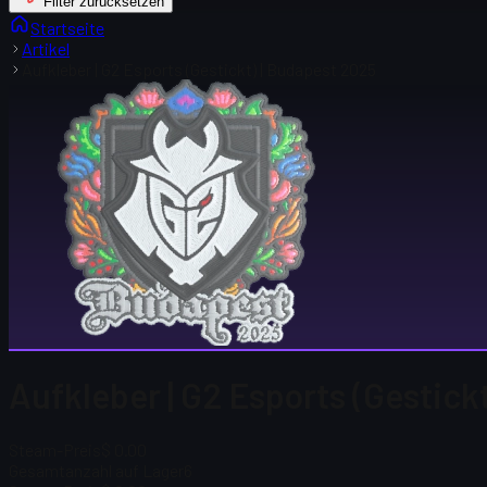
Filter zurücksetzen
Startseite
Artikel
Aufkleber | G2 Esports (Gestickt) | Budapest 2025
Aufkleber | G2 Esports (Gestick
Steam-Preis
$ 0.00
Gesamtanzahl auf Lager
6