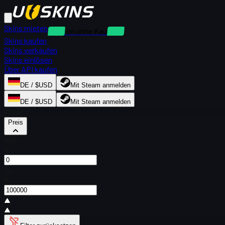
Skins mieten
Mieten ohne Kaution
Skins kaufen
Skins verkaufen
Skins einlösen
Über API kaufen
DE / $USD
Mit Steam anmelden
DE / $USD
Mit Steam anmelden
Filter
Preis
Von
$
Zu
$