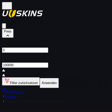
Filter
Preis
Von
$
Zu
$
Filter zurücksetzen
Anwenden
Startseite
Artikel
Aufkleber | Brollan (Gold) | Antwerpen 2022