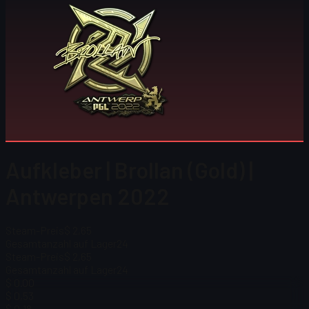
Aufkleber | Brollan (Gold) |
Antwerpen 2022
Steam-Preis
$ 2,65
Gesamtanzahl auf Lager
24
Steam-Preis
$ 2,65
Gesamtanzahl auf Lager
24
$ 0.00
$ 0,53
$ 0,18