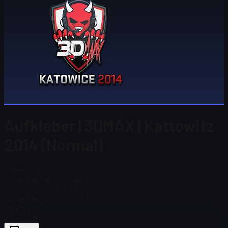
Aufkleber | 3DMAX | Kattowitz
2014 (Normal)
Steam-Preis
$ 602,03
Gesamtanzahl auf Lager
1
Steam-Preis
$ 602,03
Gesamtanzahl auf Lager
1
$ 1.519,29
$ 4.482,36