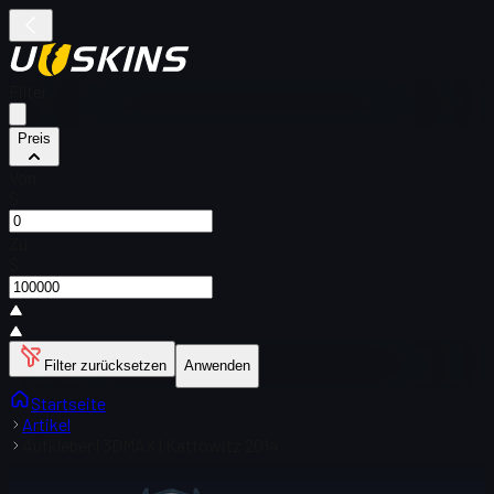
Filter
Preis
Von
$
Zu
$
Filter zurücksetzen
Anwenden
Startseite
Artikel
Aufkleber | 3DMAX | Kattowitz 2014