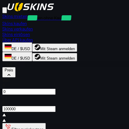
Skins mieten
Mieten ohne Kaution
Skins kaufen
Skins verkaufen
Skins einlösen
Über API kaufen
DE / $USD
Mit Steam anmelden
DE / $USD
Mit Steam anmelden
Filter
Preis
Von
$
Zu
$