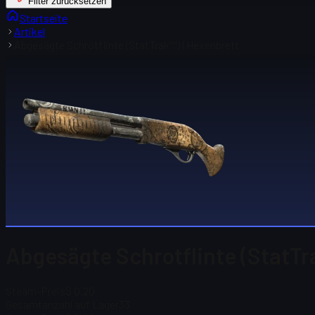
Filter zurücksetzen
Startseite
Artikel
Abgesägte Schrotflinte (StatTrak™) | Hexenbrett
Abgesägte Schrotflinte (StatTr
Steam-Preis
$ 0,20
Gesamtanzahl auf Lager
33