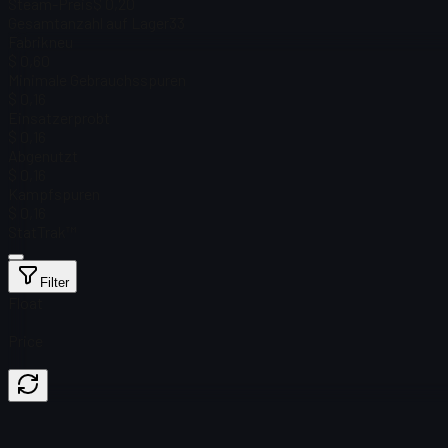
Steam-Preis
$ 0,20
Gesamtanzahl auf Lager
33
Fabrikneu
$ 0,60
Minimale Gebrauchsspuren
$ 0,16
Einsatzerprobt
$ 0,16
Abgenutzt
$ 0,16
Kampfspuren
$ 0,16
StatTrak™
Filter
Float
Price