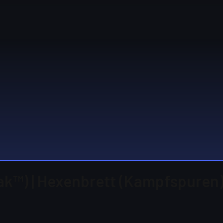
ak™) | Hexenbrett (Kampfspuren