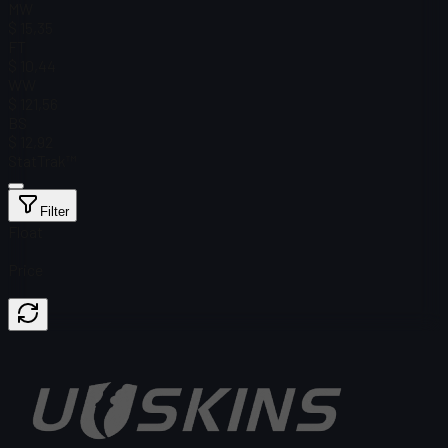
MW
$ 15,35
FT
$ 10,44
WW
$ 121,56
BS
$ 12,92
StatTrak™
Filter
Float
Price