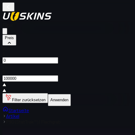
Filter
Preis
Von
$
Zu
$
Filter zurücksetzen
Anwenden
Startseite
Artikel
P90 (StatTrak™) | Flachgrab