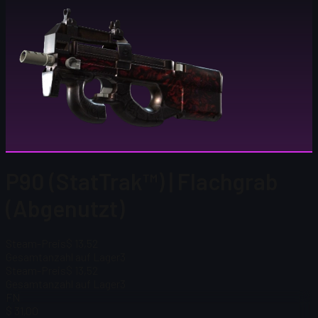
P90 (StatTrak™) | Flachgrab
(Abgenutzt)
Steam-Preis
$ 13,52
Gesamtanzahl auf Lager
3
Steam-Preis
$ 13,52
Gesamtanzahl auf Lager
3
FN
$ 31,00