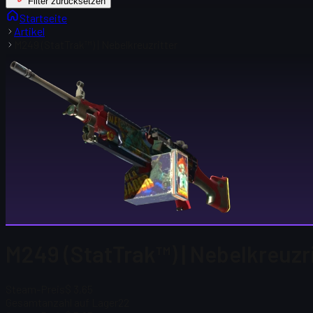
Filter zurücksetzen
Startseite
Artikel
M249 (StatTrak™) | Nebelkreuzritter
M249 (StatTrak™) | Nebelkreuzri
Steam-Preis
$ 3,65
Gesamtanzahl auf Lager
22