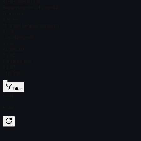
Steam-Preis
$ 3,65
Gesamtanzahl auf Lager
22
Fabrikneu
$ 14,44
Minimale Gebrauchsspuren
$ 6,16
Einsatzerprobt
$ 2,57
Abgenutzt
$ 2,62
Kampfspuren
$ 2,27
StatTrak™
Filter
Float
Price