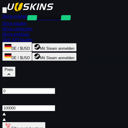
Skins mieten
Mieten ohne Kaution
Skins kaufen
Skins verkaufen
Skins einlösen
Über API kaufen
DE / $USD
Mit Steam anmelden
DE / $USD
Mit Steam anmelden
Filter
Preis
Von
$
Zu
$