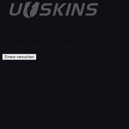
Keine Artikel gefunden
Laden fehlgeschlagen
:
Failed to fetch product details
Erneut versuchen