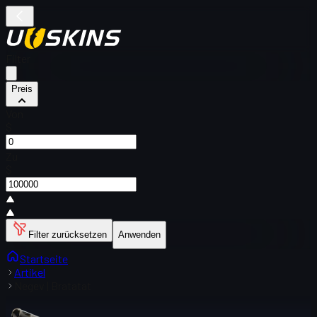
Filter
Preis
Von
$
Zu
$
Filter zurücksetzen
Anwenden
Startseite
Artikel
Negev | Bratatat