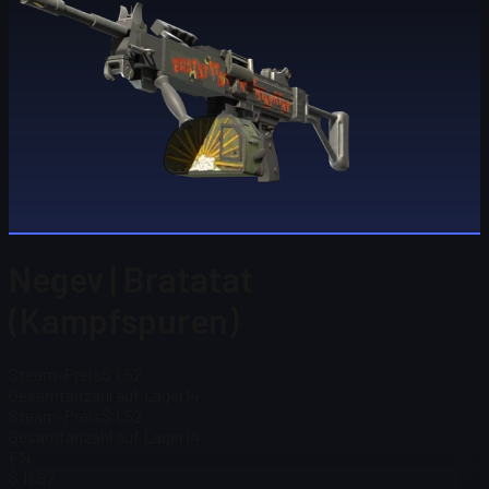
Negev | Bratatat
(Kampfspuren)
Steam-Preis
$ 1,52
Gesamtanzahl auf Lager
14
Steam-Preis
$ 1,52
Gesamtanzahl auf Lager
14
FN
$ 11,87