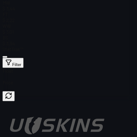
MW
$ 3,44
FT
$ 2,22
WW
$ 3,01
BS
$ 3,94
StatTrak™
Filter
Float
Price