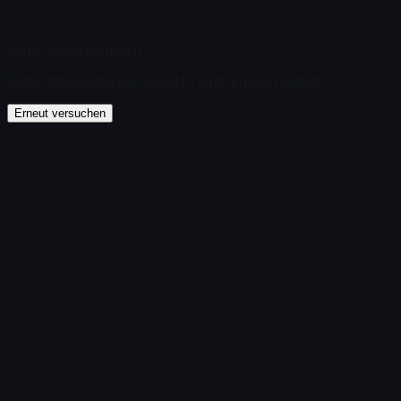
Keine Artikel gefunden
Laden fehlgeschlagen
:
Failed to fetch product details
Erneut versuchen