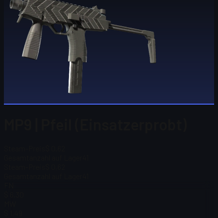
MP9 | Pfeil (Einsatzerprobt)
Steam-Preis
$ 0,62
Gesamtanzahl auf Lager
41
Steam-Preis
$ 0,62
Gesamtanzahl auf Lager
41
FN
$ 6,30
MW
$ 1,49