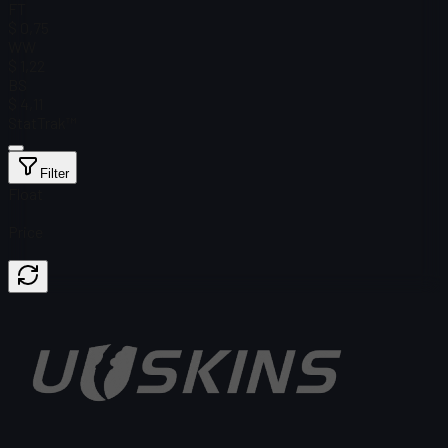
FT
$ 0,75
WW
$ 1,22
BS
$ 4,11
StatTrak™
Filter
Float
Price