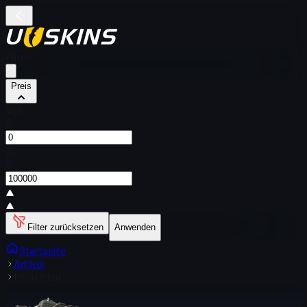
Filter
Preis
Von
$
Zu
$
Filter zurücksetzen
Anwenden
Startseite
Artikel
MP9 | Pfeil