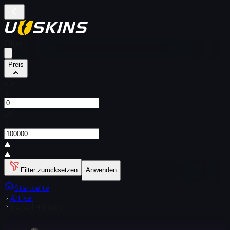
Filter
Preis
Von
$
Zu
$
Filter zurücksetzen
Anwenden
Startseite
Artikel
M4A4 | Höllisch