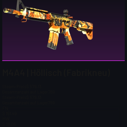
M4A4 | Höllisch (Fabrikneu)
Steam-Preis
$ 579,13
Gesamtanzahl auf Lager
789
Steam-Preis
$ 579,13
Gesamtanzahl auf Lager
789
FN
$ 151,49
MW
$ 38,05