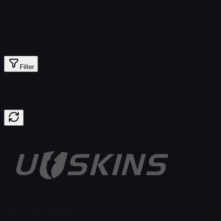
FT
$ 16,58
WW
$ 12,70
BS
$ 12,51
Filter
Float
Price
Keine Artikel gefunden