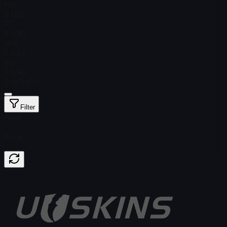
MW
$ 1,60
FT
$ 0,80
WW
$ 0,47
BS
$ 0,46
StatTrak™
Filter
Float
Price