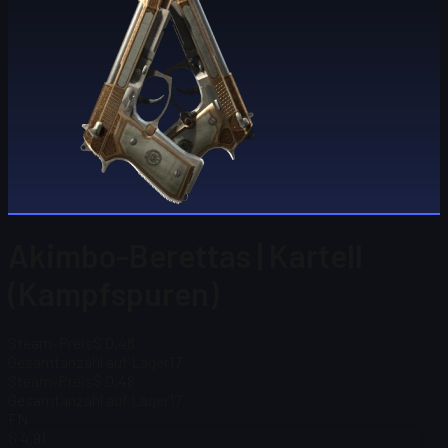
Akimbo-Berettas | Kartell
(Kampfspuren)
Steam-Preis
$ 0,48
Gesamtanzahl auf Lager
17
Steam-Preis
$ 0,48
Gesamtanzahl auf Lager
17
FN
$ 4,91