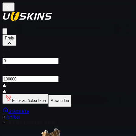
Filter
Preis
Von
$
Zu
$
Filter zurücksetzen
Anwenden
Startseite
Artikel
Akimbo-Berettas | Kartell