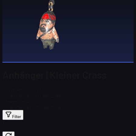
Anhänger | Kleiner Crass
Steam-Preis
$ 0,37
Gesamtanzahl auf Lager
2,146
Steam-Preis
$ 0,37
Gesamtanzahl auf Lager
2,146
Filter
Price