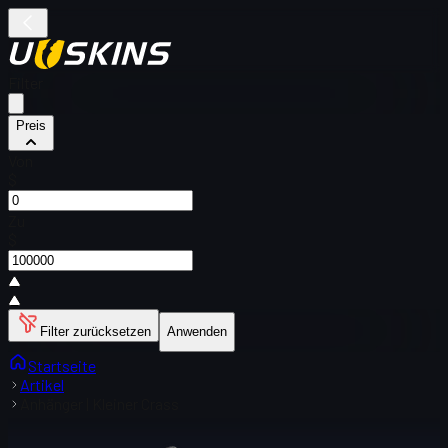
Filter
Preis
Von
$
Zu
$
Filter zurücksetzen
Anwenden
Startseite
Artikel
Anhänger | Kleiner Crass