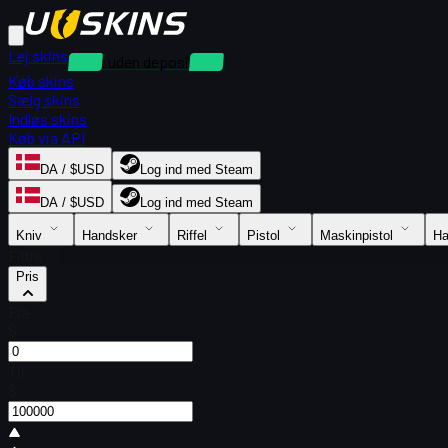
Lej skins
Leje uden depositum
Køb skins
Sælg skins
Indløs skins
Køb via API
DA / $USD
Log ind med Steam
DA / $USD
Log ind med Steam
Kniv
Handsker
Riffel
Pistol
Maskinpistol
Ha
Filtre
Pris
Fra
$
Til
$