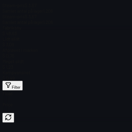
Steam-pris
$ 3,67
Samlet antal på lager
1,206
Steam-pris
$ 3,67
Samlet antal på lager
1,206
Fabriksny
$ 48,63
Lidt slidt
$ 3,09
Afprøvet i marken
$ 0,76
Meget slidt
$ 1,23
Kampvansiret
$ 0,49
Filter
Float
Price