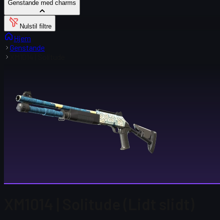
Genstande med charms
Nulstil filtre
Hjem
Genstande
XM1014 | Solitude
XM1014 | Solitude (Lidt slidt)