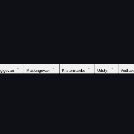
glgevær
Maskingevær
Klistermærke
Udstyr
Vedhæ