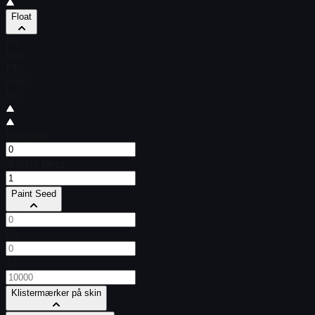
Float
FN
MW
FT
WW
BS
Minimum
Ældste først
Paint Seed
Fra
Til
Klistermærker på skin