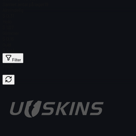
Samlet antal på lager
19
Almindelig
$ 0,31
Holo
$ 1,07
Glimmer
$ 0,16
Guld
$ 4,41
Filter
Price