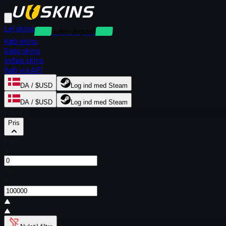
Lej skins
Leje uden depositum
Køb skins
Sælg skins
Indløs skins
Køb via API
DA / $USD
Log ind med Steam
DA / $USD
Log ind med Steam
Filtre
Pris
Fra
$
Til
$