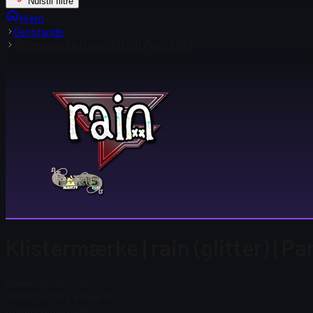
Nulstil filtre
Hjem
Genstande
Klistermærke | rain (glitter) | Paris 2023
Klistermærke | rain (glitter) | P
Steam-pris
$ 0,08
Samlet antal på lager
19
Steam-pris
$ 0,08