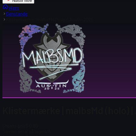
Nulstil filtre
Hjem
Genstande
Klistermærke | malbsMd (holo) | Austin 2025
Klistermærke | malbsMd (holo) |
Steam-pris
$ 0,80
Samlet antal på lager
416