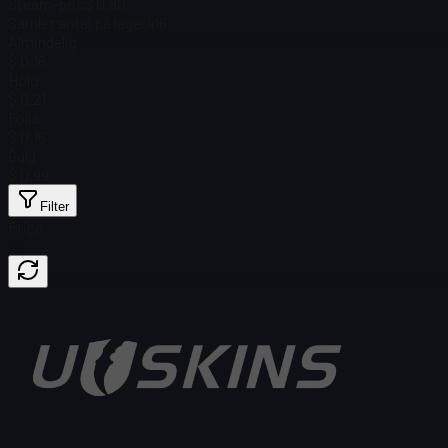
Steam-pris
$ 0,80
Samlet antal på lager
416
Almindelig
$ 0,16
Holo
$ 0,21
Folie
$ 0,16
Guld
$ 0,99
Filter
Price