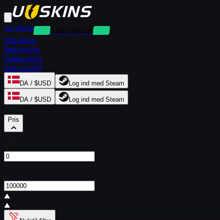
Lej skins
Leje uden depositum
Køb skins
Sælg skins
Indløs skins
Køb via API
DA / $USD
Log ind med Steam
DA / $USD
Log ind med Steam
Filtre
Pris
Fra
$
Til
$