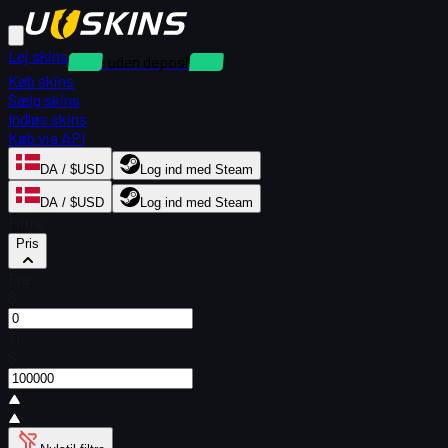
Lej skins
Leje uden depositum
Køb skins
Sælg skins
Indløs skins
Køb via API
DA / $USD
Log ind med Steam
DA / $USD
Log ind med Steam
Filtre
Pris
Fra
$
Til
$