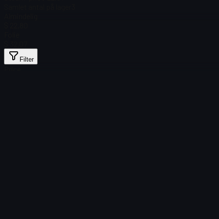
Samlet antal på lager
3
Almindelig
$ 22,80
Folie
$ 32,07
Filter
Price
Ingen genstande fundet
Indlæsning mislykkedes
:
Failed to fetch product details
Prøv igen