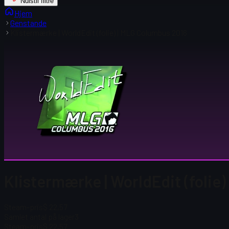
Nulstil filtre
Hjem
Genstande
Klistermærke | WorldEdit (folie) | MLG Columbus 2016
Klistermærke | WorldEdit (folie)
Steam-pris
$ 22,57
Samlet antal på lager
3
Steam-pris
$ 22,57