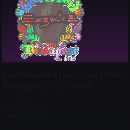
Klistermærke | Ex3rcice (holo) |
Budapest 2025 (Holo)
Steam-pris
$ 0.00
Samlet antal på lager
33
Steam-pris
$ 0.00
Samlet antal på lager
33
$ 0.00
$ 0,36