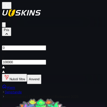
Filtre
Pris
Fra
$
Til
$
Nulstil filtre
Anvend
Hjem
Genstande
Klistermærke | Ex3rcice (holo) | Budapest 2025