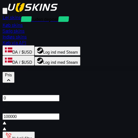
Lej skins
Leje uden depositum
Køb skins
Sælg skins
Indløs skins
Køb via API
DA / $USD
Log ind med Steam
DA / $USD
Log ind med Steam
Filtre
Pris
Fra
$
Til
$