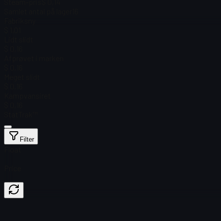
Steam-pris
$ 0,14
Samlet antal på lager
16
Fabriksny
$ 1,01
Lidt slidt
$ 0,16
Afprøvet i marken
$ 0,16
Meget slidt
$ 0,16
Kampvansiret
$ 0,16
StatTrak™
Filter
Float
Price