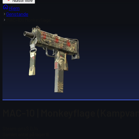
Nulstil filtre
Hjem
Genstande
MAC-10 | Monkeyflage
MAC-10 | Monkeyflage (Kampvan
Steam-pris
$ 0,14
Samlet antal på lager
16