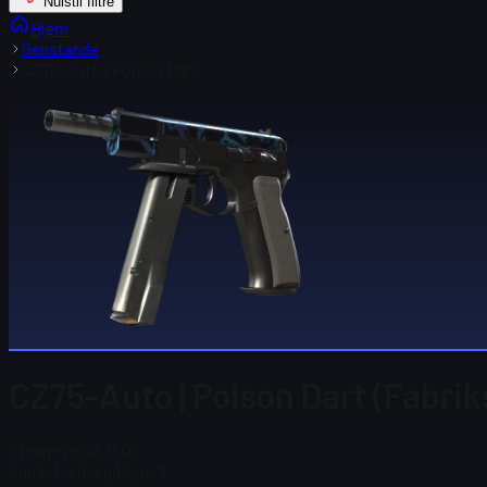
Nulstil filtre
Hjem
Genstande
CZ75-Auto | Poison Dart
CZ75-Auto | Poison Dart (Fabrik
Steam-pris
$ 13,05
Samlet antal på lager
8