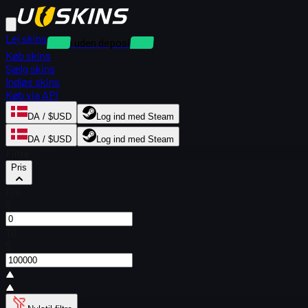
Lej skins
Leje uden depositum
Køb skins
Sælg skins
Indløs skins
Køb via API
DA / $USD
Log ind med Steam
DA / $USD
Log ind med Steam
Filtre
Pris
Fra
$
Til
$