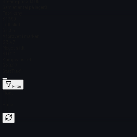
Steam-pris
$ 13,05
Samlet antal på lager
8
Fabriksny
$ 17,99
Lidt slidt
$ 4,85
Afprøvet i marken
$ 3,47
Meget slidt
$ 0.00
Kampvansiret
$ 28,57
StatTrak™
Filter
Float
Price