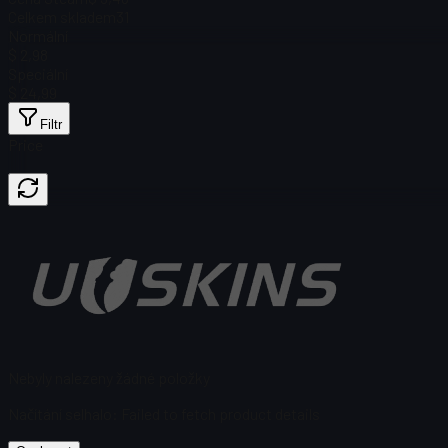
Celkem skladem
31
Normální
$ 2,98
Speciální
$ 24,99
Filtr
Price
Nebyly nalezeny žádné položky
Načítání selhalo
:
Failed to fetch product details