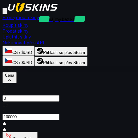
Pronajmout skiny
Pronájmy bez kauce
Koupit skiny
Prodat skiny
Uplatnit skiny
Nakupovat přes API
CS / $USD
Přihlásit se přes Steam
CS / $USD
Přihlásit se přes Steam
Filtry
Cena
Od
$
Do
$