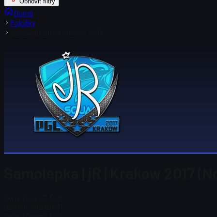
Obnovit filtry
Domů
Položky
Samolepka | jR | Krakow 2017
Samolepka | jR | Krakow 2017 (N
Cena Steam
$ 3,48
Celkem skladem
31
Cena Steam
$ 3,48