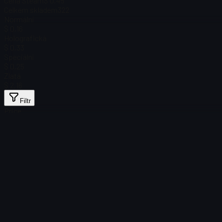
Cena Steam
$ 0,45
Celkem skladem
322
Normální
$ 0,16
Holografická
$ 0,33
Speciální
$ 0,25
Zlatá
$ 2,16
Filtr
Price