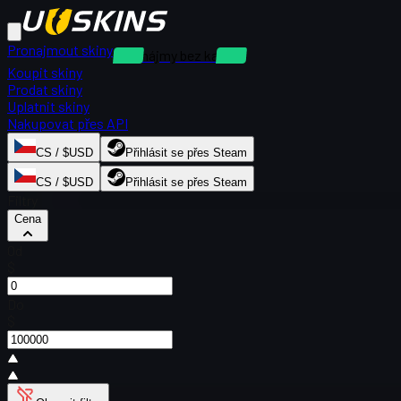
Pronajmout skiny
Pronájmy bez kauce
Koupit skiny
Prodat skiny
Uplatnit skiny
Nakupovat přes API
CS / $USD
Přihlásit se přes Steam
CS / $USD
Přihlásit se přes Steam
Filtry
Cena
Od
$
Do
$