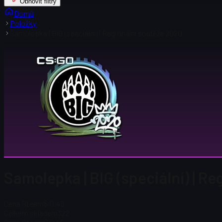
Obnovit filtry
Domů
Položky
Samolepka | BIG (speciální) | Regionální soutěže 2020
Samolepka | BIG (speciální) | Re
Cena Steam
$ 0,45
Celkem skladem
322