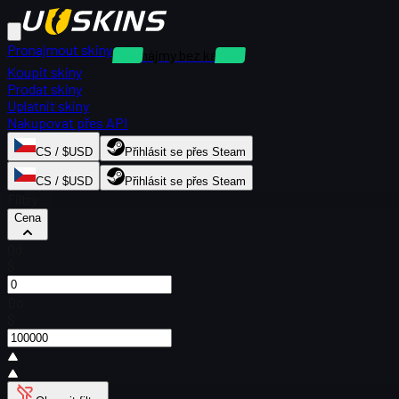
Pronajmout skiny
Pronájmy bez kauce
Koupit skiny
Prodat skiny
Uplatnit skiny
Nakupovat přes API
CS / $USD
Přihlásit se přes Steam
CS / $USD
Přihlásit se přes Steam
Filtry
Cena
Od
$
Do
$