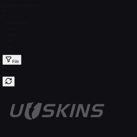
Celkem skladem
0
Normální
$ 0.00
Holografická
$ 0,74
Třpytivá
$ 0,16
Zlatá
$ 2,82
Filtr
Price