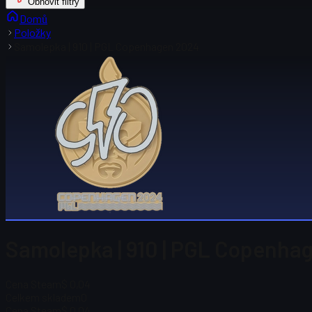
Obnovit filtry
Domů
Položky
Samolepka | 910 | PGL Copenhagen 2024
Samolepka | 910 | PGL Copenha
Cena Steam
$ 0,04
Celkem skladem
0
Cena Steam
$ 0,04