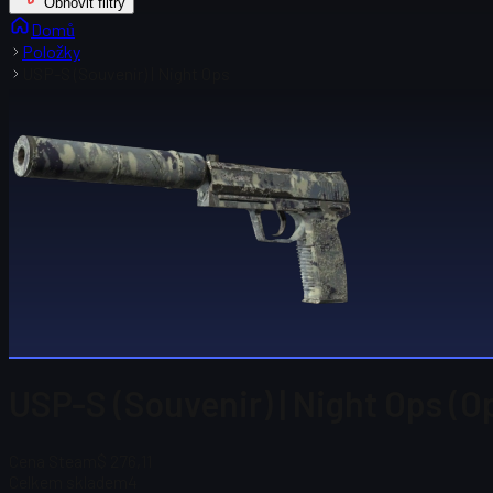
Obnovit filtry
Domů
Položky
USP-S (Souvenir) | Night Ops
USP-S (Souvenir) | Night Ops (
Cena Steam
$ 276,11
Celkem skladem
4