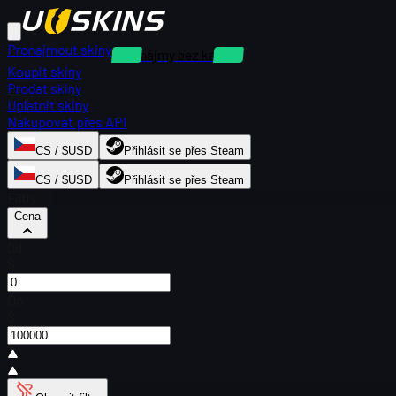
Pronajmout skiny
Pronájmy bez kauce
Koupit skiny
Prodat skiny
Uplatnit skiny
Nakupovat přes API
CS / $USD
Přihlásit se přes Steam
CS / $USD
Přihlásit se přes Steam
Filtry
Cena
Od
$
Do
$