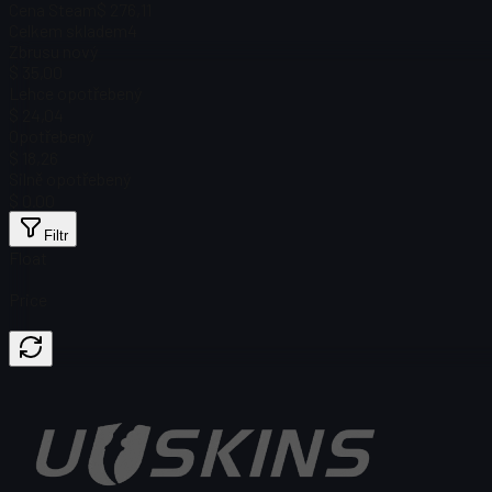
Cena Steam
$ 276,11
Celkem skladem
4
Zbrusu nový
$ 35,00
Lehce opotřebený
$ 24,04
Opotřebený
$ 18,26
Silně opotřebený
$ 0.00
Filtr
Float
Price