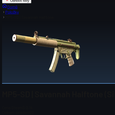
Obnovit filtry
Domů
Položky
MP5-SD | Savannah Halftone
MP5-SD | Savannah Halftone (Si
Cena Steam
$ 0,14
Celkem skladem
22