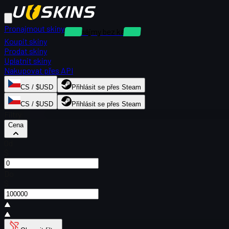
Pronajmout skiny
Pronájmy bez kauce
Koupit skiny
Prodat skiny
Uplatnit skiny
Nakupovat přes API
CS / $USD
Přihlásit se přes Steam
CS / $USD
Přihlásit se přes Steam
Filtry
Cena
Od
$
Do
$