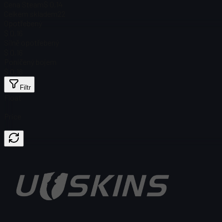
Cena Steam
$ 0,14
Celkem skladem
22
Opotřebený
$ 0,16
Silně opotřebený
$ 0,16
Poničený bojem
$ 0,16
Filtr
Float
Price