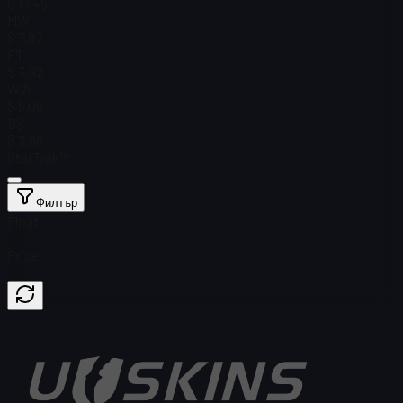
$ 17,45
MW
$ 7,87
FT
$ 3,92
WW
$ 5,09
BS
$ 3,68
StatTrak™
Филтър
Float
Price