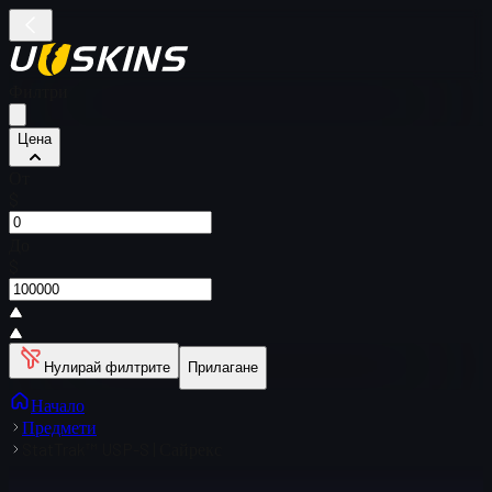
Филтри
Цена
От
$
До
$
Нулирай филтрите
Прилагане
Начало
Предмети
StatTrak™ USP-S | Сайрекс