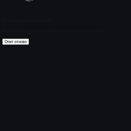
Няма намерени артикули
Неуспешно зареждане
:
Failed to fetch product details
Опит отново