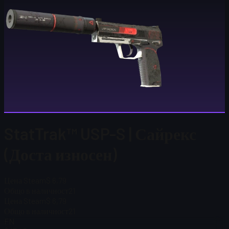
StatTrak™ USP-S | Сайрекс
(Доста износен)
Цена Steam
$ 6,79
Общо в наличност
21
Цена Steam
$ 6,79
Общо в наличност
21
FN