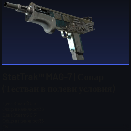
StatTrak™ MAG-7 | Сонар
(Тестван в полеви условия)
Цена Steam
$ 0,51
Общо в наличност
36
Цена Steam
$ 0,51
Общо в наличност
36
FN