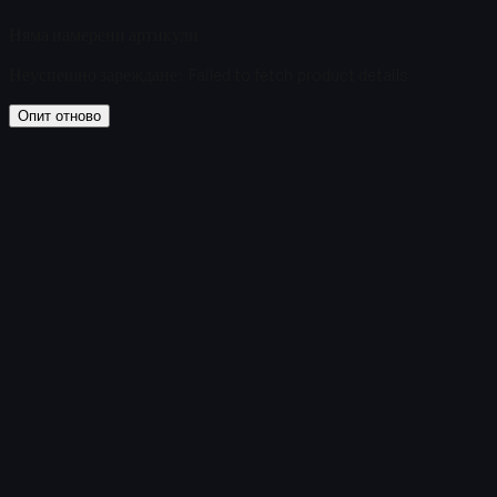
Няма намерени артикули
Неуспешно зареждане
:
Failed to fetch product details
Опит отново