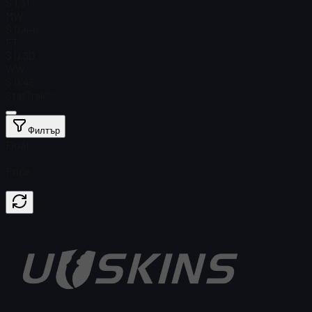
$ 1,31
MW
$ 0,44
FT
$ 0,30
WW
$ 0,45
StatTrak™
Филтър
Float
Price