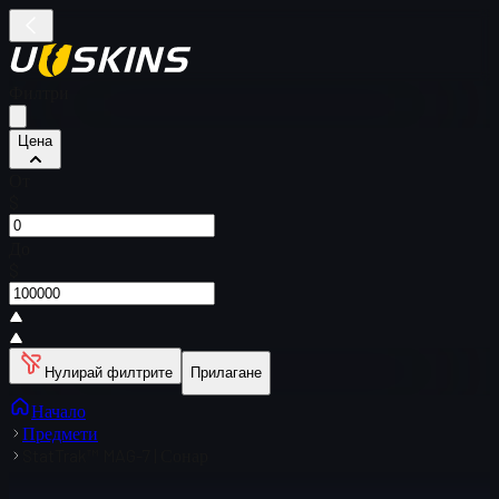
Филтри
Цена
От
$
До
$
Нулирай филтрите
Прилагане
Начало
Предмети
StatTrak™ MAG-7 | Сонар