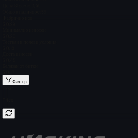
Цена Steam
$ 0,49
Общо в наличност
55
Фабрично нов
$ 0,99
Минимално износен
$ 0,20
Тестван в полеви условия
$ 0,18
Доста износен
$ 0,45
Белязан от битки
$ 0,17
Филтър
Float
Price