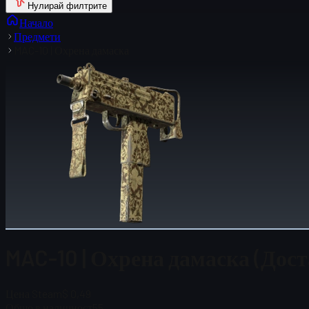
Нулирай филтрите
Начало
Предмети
MAC-10 | Охрена дамаска
MAC-10 | Охрена дамаска (Дост
Цена Steam
$ 0,49
Общо в наличност
55