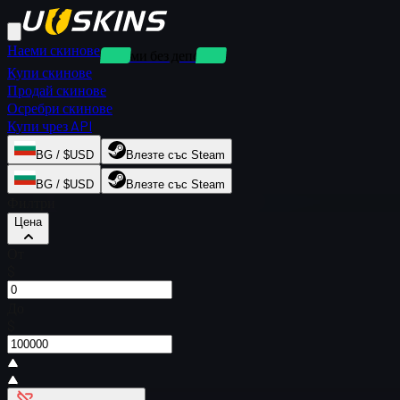
Наеми скинове
Наеми без депозит
Купи скинове
Продай скинове
Осребри скинове
Купи чрез API
BG / $USD
Влезте със Steam
BG / $USD
Влезте със Steam
Филтри
Цена
От
$
До
$