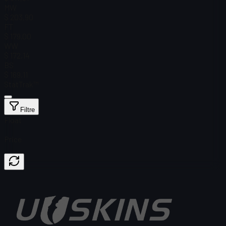
MW
$ 203,90
FT
$ 179,00
WW
$ 172,14
BS
$ 169,11
StatTrak™
Filtre
Float
Price