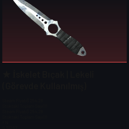
★ İskelet Bıçak | Lekeli
(Görevde Kullanılmış)
Steam Fiyatı
$ 254,28
Stoktaki Toplam Sayı
111
Steam Fiyatı
$ 254,28
Stoktaki Toplam Sayı
111
FN
$ 317,57