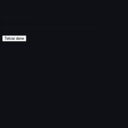
Öğe bulunamadı
Yükleme başarısız
:
Failed to fetch product details
Tekrar dene