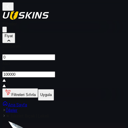
Filtreler
Fiyat
Gönderen
$
Alıcı
$
Filtreleri Sıfırla
Uygula
Ana Sayfa
Öğeler
★ İskelet Bıçak | Lekeli