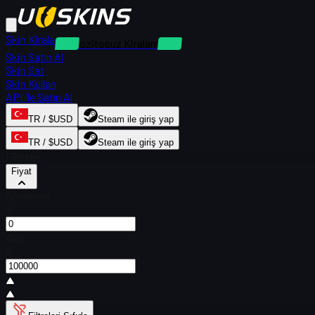
Skin Kirala
Depozitosuz Kiralamalar
Skin Satın Al
Skin Sat
Skin Kullan
API ile Satın Al
TR / $USD
Steam ile giriş yap
TR / $USD
Steam ile giriş yap
Filtreler
Fiyat
Gönderen
$
Alıcı
$