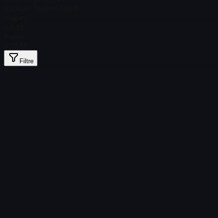
Stoktaki Toplam Sayı
18
Olağan
$ 5,33
Parlak
$ 22,83
Filtre
Price
Öğe bulunamadı
Yükleme başarısız
:
Failed to fetch product details