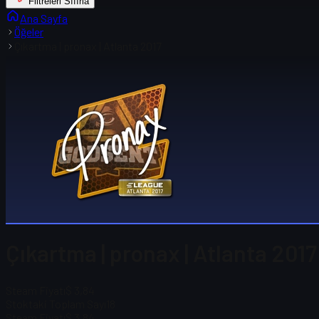
Filtreleri Sıfırla
Ana Sayfa
Öğeler
Çıkartma | pronax | Atlanta 2017
Çıkartma | pronax | Atlanta 2017
Steam Fiyatı
$ 3,84
Stoktaki Toplam Sayı
18
Steam Fiyatı
$ 3,84