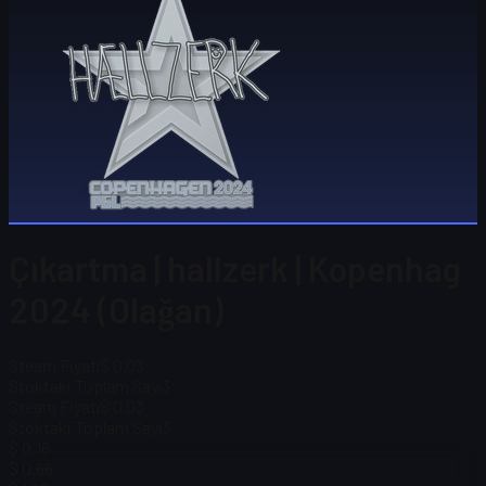
Çıkartma | hallzerk | Kopenhag
2024 (Olağan)
Steam Fiyatı
$ 0,03
Stoktaki Toplam Sayı
3
Steam Fiyatı
$ 0,03
Stoktaki Toplam Sayı
3
$ 0,16
$ 0,66