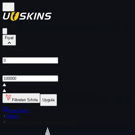
Filtreler
Fiyat
Gönderen
$
Alıcı
$
Filtreleri Sıfırla
Uygula
Ana Sayfa
Öğeler
Çıkartma | hallzerk | Kopenhag 2024