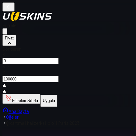
Filtreler
Fiyat
Gönderen
$
Alıcı
$
Filtreleri Sıfırla
Uygula
Ana Sayfa
Öğeler
Çıkartma | hallzerk (Holo) | Paris 2023