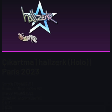
Çıkartma | hallzerk (Holo) |
Paris 2023
Steam Fiyatı
$ 0,52
Stoktaki Toplam Sayı
90
Steam Fiyatı
$ 0,52
Stoktaki Toplam Sayı
90
$ 0,31
$ 0,29