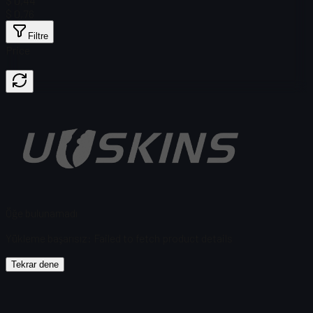
$ 0,44
$ 0,76
Filtre
Price
Öğe bulunamadı
Yükleme başarısız
:
Failed to fetch product details
Tekrar dene