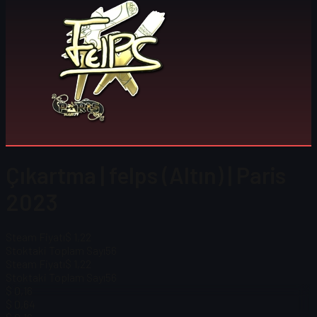
Çıkartma | felps (Altın) | Paris
2023
Steam Fiyatı
$ 1,22
Stoktaki Toplam Sayı
56
Steam Fiyatı
$ 1,22
Stoktaki Toplam Sayı
56
$ 0,16
$ 0,64