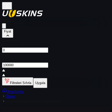
Filtreler
Fiyat
Gönderen
$
Alıcı
$
Filtreleri Sıfırla
Uygula
Ana Sayfa
Öğeler
Çıkartma | felps (Altın) | Paris 2023