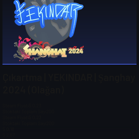
Çıkartma | YEKINDAR | Şanghay
2024 (Olağan)
Steam Fiyatı
$ 0,23
Stoktaki Toplam Sayı
200
Steam Fiyatı
$ 0,23
Stoktaki Toplam Sayı
200
$ 0,18
$ 2,67