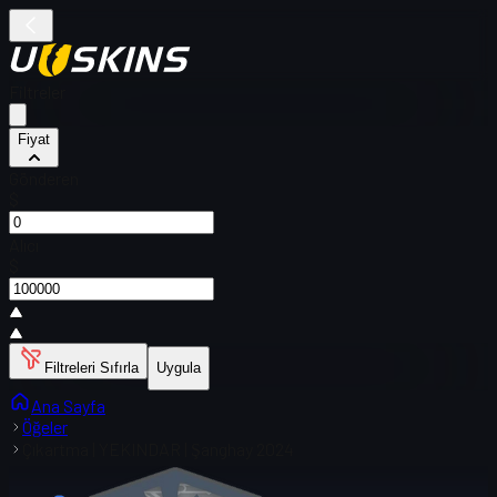
Filtreler
Fiyat
Gönderen
$
Alıcı
$
Filtreleri Sıfırla
Uygula
Ana Sayfa
Öğeler
Çıkartma | YEKINDAR | Şanghay 2024