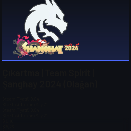
Çıkartma | Team Spirit |
Şanghay 2024 (Olağan)
Steam Fiyatı
$ 0,04
Stoktaki Toplam Sayı
21
Steam Fiyatı
$ 0,04
Stoktaki Toplam Sayı
21
$ 0,16
$ 5,26