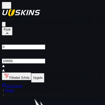
Filtreler
Fiyat
Gönderen
$
Alıcı
$
Filtreleri Sıfırla
Uygula
Ana Sayfa
Öğeler
Çıkartma | Team Spirit | Şanghay 2024