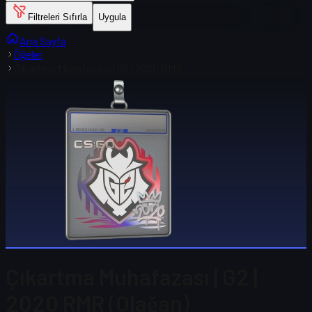
Filtreleri Sıfırla
Uygula
Ana Sayfa
Öğeler
Çıkartma Muhafazası | G2 | 2020 RMR
Çıkartma Muhafazası | G2 |
2020 RMR (Olağan)