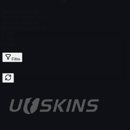
Steam Fiyatı
$ 0.00
Stoktaki Toplam Sayı
3
Steam Fiyatı
$ 0.00
Stoktaki Toplam Sayı
3
$ 2,93
$ 4,52
$ 0.00
$ 28,61
Filtre
Price