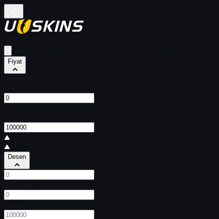
Filtreler
Fiyat
Gönderen
$
Alıcı
$
Desen
Gönderen
Alıcı