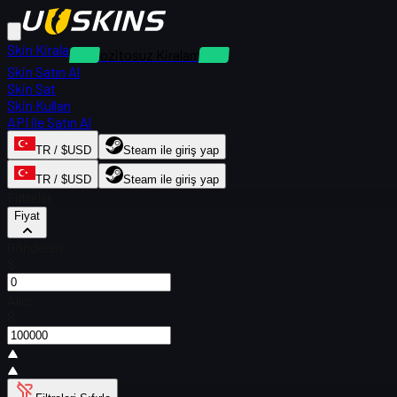
Skin Kirala
Depozitosuz Kiralamalar
Skin Satın Al
Skin Sat
Skin Kullan
API ile Satın Al
TR / $USD
Steam ile giriş yap
TR / $USD
Steam ile giriş yap
Filtreler
Fiyat
Gönderen
$
Alıcı
$