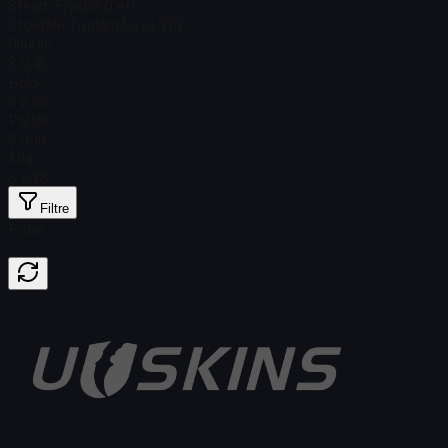
Steam Fiyatı
$ 0,40
Stoktaki Toplam Sayı
1,379
Olağan
$ 0,16
Holo
$ 2,99
Parlak
$ 0,16
Altın
$ 2,28
Filtre
Price