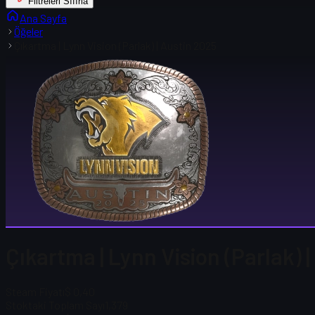
Filtreleri Sıfırla
Ana Sayfa
Öğeler
Çıkartma | Lynn Vision (Parlak) | Austin 2025
Çıkartma | Lynn Vision (Parlak) 
Steam Fiyatı
$ 0,40
Stoktaki Toplam Sayı
1,379