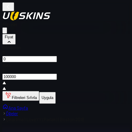
Filtreler
Fiyat
Gönderen
$
Alıcı
$
Filtreleri Sıfırla
Uygula
Ana Sayfa
Öğeler
Çıkartma | LoveYY (Parlak) | Boston 2018