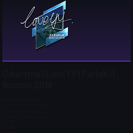
Çıkartma | LoveYY (Parlak) |
Boston 2018
Steam Fiyatı
$ 45,21
Stoktaki Toplam Sayı
4
Steam Fiyatı
$ 45,21
Stoktaki Toplam Sayı
4
$ 8,37
$ 31,80