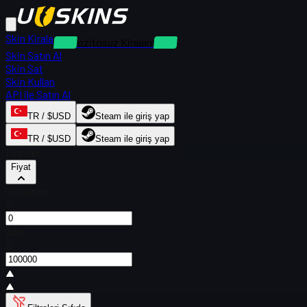
Skin Kirala
Depozitosuz Kiralamalar
Skin Satın Al
Skin Sat
Skin Kullan
API ile Satın Al
TR / $USD
Steam ile giriş yap
TR / $USD
Steam ile giriş yap
Filtreler
Fiyat
Gönderen
$
Alıcı
$