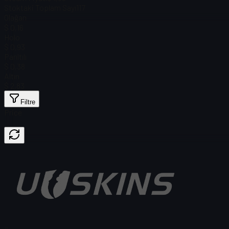
Stoktaki Toplam Sayı
117
Olağan
$ 0,16
Holo
$ 0,93
Parıltılı
$ 0,38
Altın
$ 2,83
Filtre
Price