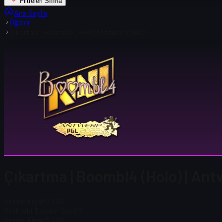
Filtreleri Sıfırla
Ana Sayfa
Öğeler
Çıkartma | Boombl4 (Holo) | Antwerp 2022
Çıkartma | Boombl4 (Holo) | An
Steam Fiyatı
$ 1,68
Stoktaki Toplam Sayı
117
Steam Fiyatı
$ 1,68