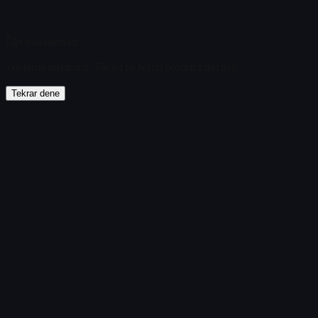
Öğe bulunamadı
Yükleme başarısız
:
Failed to fetch product details
Tekrar dene