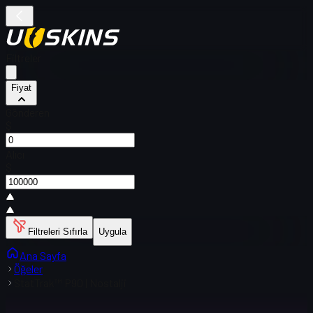
Filtreler
Fiyat
Gönderen
$
Alıcı
$
Filtreleri Sıfırla
Uygula
Ana Sayfa
Öğeler
StatTrak™ P90 | Nostalji