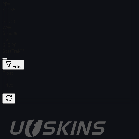
MW
$ 11,55
FT
$ 6,08
WW
$ 28,66
BS
$ 15,20
StatTrak™
Filtre
Float
Price