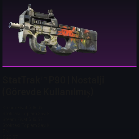
StatTrak™ P90 | Nostalji
(Görevde Kullanılmış)
Steam Fiyatı
$ 15,37
Stoktaki Toplam Sayı
14
Steam Fiyatı
$ 15,37
Stoktaki Toplam Sayı
14
FN
$ 20,67