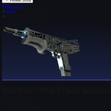
Filtreleri Sıfırla
Ana Sayfa
Öğeler
StatTrak™ MAG-7 | Sert Su
StatTrak™ MAG-7 | Sert Su (Göre
Steam Fiyatı
$ 3,55
Stoktaki Toplam Sayı
10