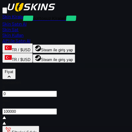
Skin Kirala
Depozitosuz Kiralamalar
Skin Satın Al
Skin Sat
Skin Kullan
API ile Satın Al
TR / $USD
Steam ile giriş yap
TR / $USD
Steam ile giriş yap
Filtreler
Fiyat
Gönderen
$
Alıcı
$