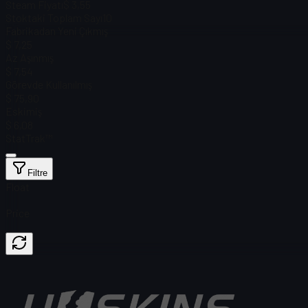
Steam Fiyatı
$ 3,55
Stoktaki Toplam Sayı
10
Fabrikadan Yeni Çıkmış
$ 7,25
Az Aşınmış
$ 7,54
Görevde Kullanılmış
$ 75,90
Eskimiş
$ 6,08
StatTrak™
Filtre
Float
Price