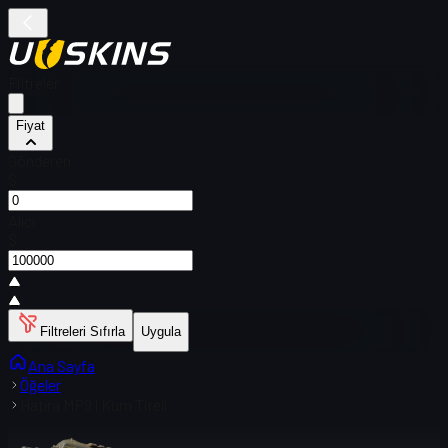
Filtreler
Fiyat
Gönderen
$
Alıcı
$
Filtreleri Sıfırla
Uygula
Ana Sayfa
Öğeler
Hatıra MP9 | Kum Tireli