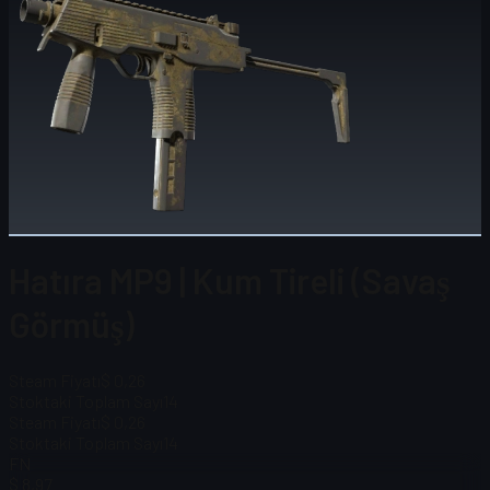
Hatıra MP9 | Kum Tireli (Savaş
Görmüş)
Steam Fiyatı
$ 0,26
Stoktaki Toplam Sayı
14
Steam Fiyatı
$ 0,26
Stoktaki Toplam Sayı
14
FN
$ 8,97