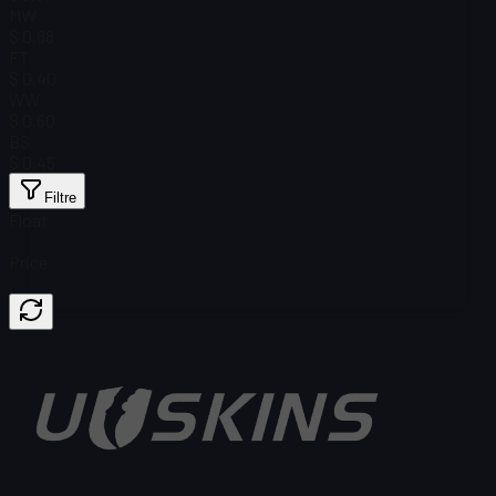
MW
$ 0,88
FT
$ 0,40
WW
$ 0,60
BS
$ 0,45
Filtre
Float
Price