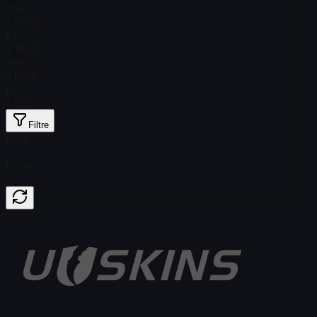
MW
$ 60,33
FT
$ 15,20
WW
$ 0.00
BS
$ 0.00
Filtre
Float
Price