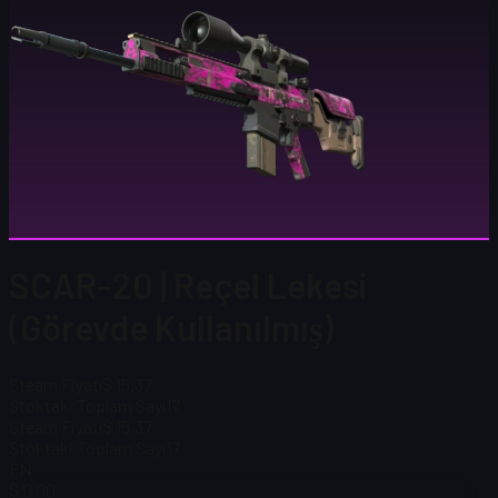
SCAR-20 | Reçel Lekesi
(Görevde Kullanılmış)
Steam Fiyatı
$ 15,37
Stoktaki Toplam Sayı
17
Steam Fiyatı
$ 15,37
Stoktaki Toplam Sayı
17
FN
$ 0.00