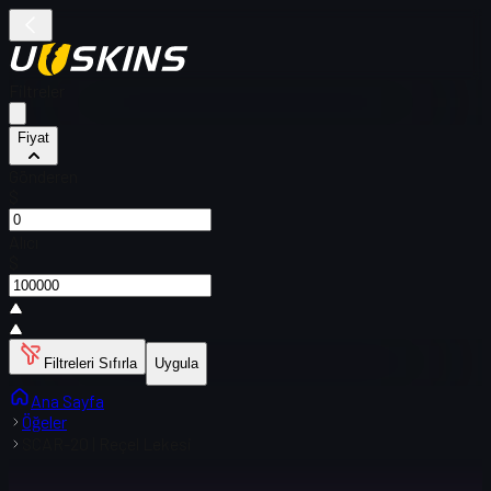
Filtreler
Fiyat
Gönderen
$
Alıcı
$
Filtreleri Sıfırla
Uygula
Ana Sayfa
Öğeler
SCAR-20 | Reçel Lekesi