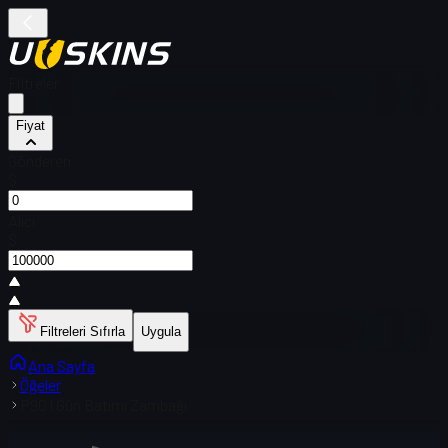
Filtreler
Fiyat
Gönderen
$
Alıcı
$
Filtreleri Sıfırla
Uygula
Ana Sayfa
Öğeler
P90 | Gün Batımı Zambağı