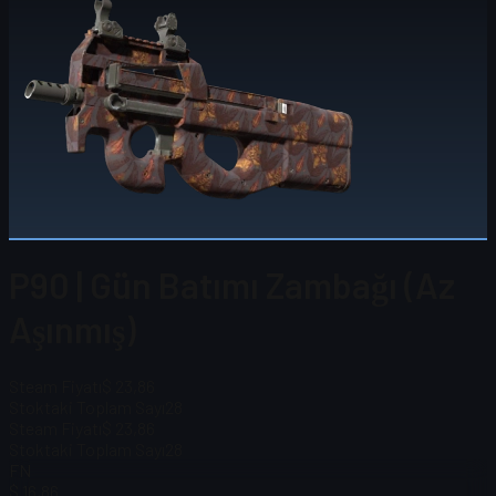
P90 | Gün Batımı Zambağı (Az
Aşınmış)
Steam Fiyatı
$ 23,86
Stoktaki Toplam Sayı
28
Steam Fiyatı
$ 23,86
Stoktaki Toplam Sayı
28
FN
$ 16,86