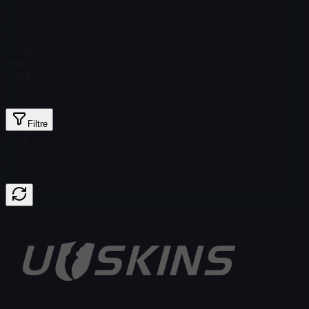
MW
$ 12,16
FT
$ 11,40
WW
$ 13,57
BS
$ 256,49
Filtre
Float
Price