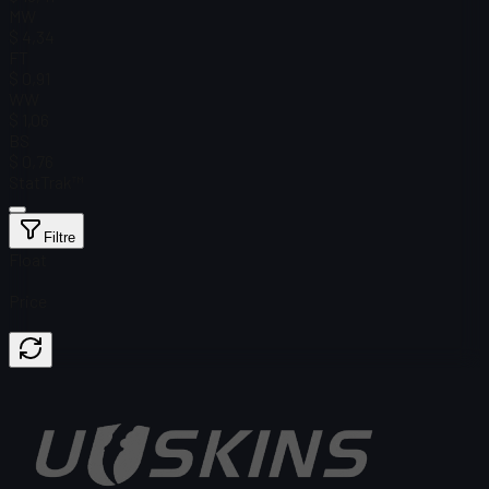
MW
$ 4,34
FT
$ 0,91
WW
$ 1,06
BS
$ 0,76
StatTrak™
Filtre
Float
Price