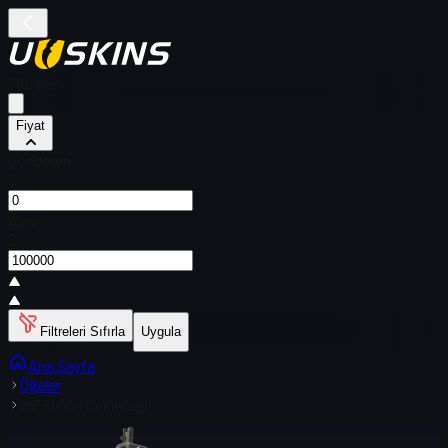
Filtreler
Fiyat
Gönderen
$
Alıcı
$
Filtreleri Sıfırla
Uygula
Ana Sayfa
Öğeler
MP7 | Güç Çekirdeği