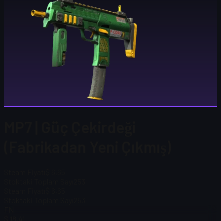
MP7 | Güç Çekirdeği
(Fabrikadan Yeni Çıkmış)
Steam Fiyatı
$ 6,65
Stoktaki Toplam Sayı
253
Steam Fiyatı
$ 6,65
Stoktaki Toplam Sayı
253
FN
$ 18,41