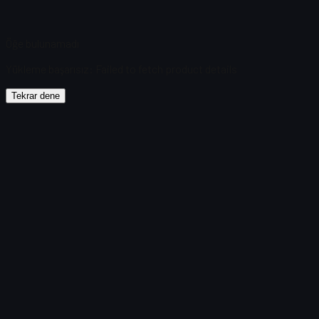
Öğe bulunamadı
Yükleme başarısız
:
Failed to fetch product details
Tekrar dene