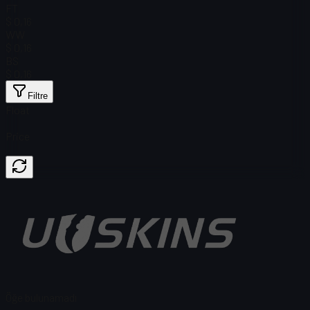
FT
$ 0,16
WW
$ 0,16
BS
$ 0,16
Filtre
Float
Price
Öğe bulunamadı