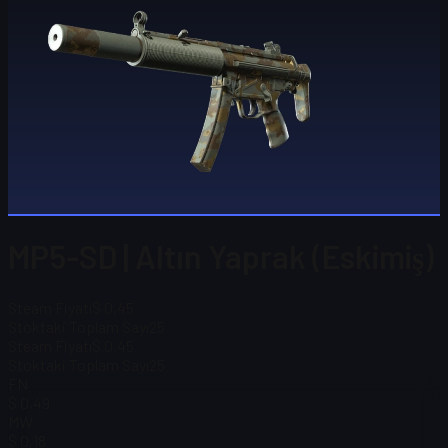
MP5-SD | Altın Yaprak (Eskimiş)
Steam Fiyatı
$ 0,45
Stoktaki Toplam Sayı
25
Steam Fiyatı
$ 0,45
Stoktaki Toplam Sayı
25
FN
$ 0,49
MW
$ 0,18