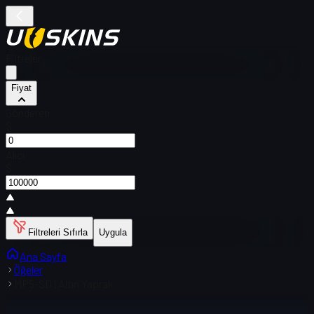
Filtreler
Fiyat
Gönderen
$
Alıcı
$
Filtreleri Sıfırla
Uygula
Ana Sayfa
Öğeler
MP5-SD | Altın Yaprak