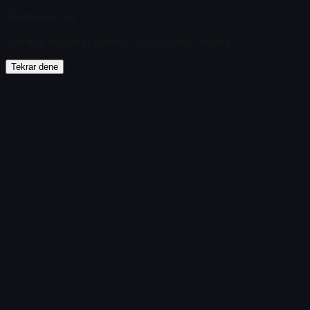
Öğe bulunamadı
Yükleme başarısız
:
Failed to fetch product details
Tekrar dene