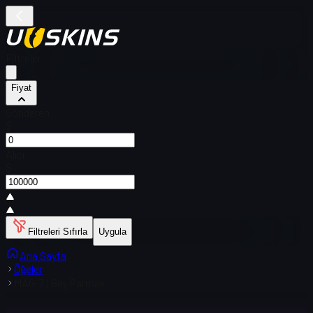
Filtreler
Fiyat
Gönderen
$
Alıcı
$
Filtreleri Sıfırla
Uygula
Ana Sayfa
Öğeler
MAG-7 | Beş Parmak