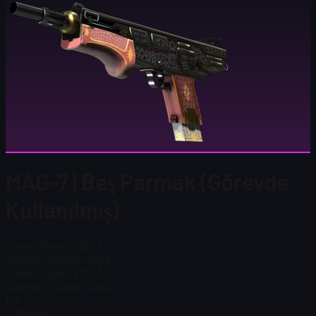
MAG-7 | Beş Parmak (Görevde
Kullanılmış)
Steam Fiyatı
$ 621,43
Stoktaki Toplam Sayı
5
Steam Fiyatı
$ 621,43
Stoktaki Toplam Sayı
5
FN
$ 744,46