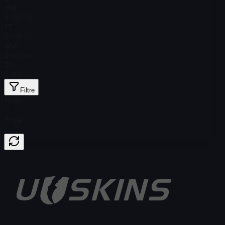
MW
$ 683,75
FT
$ 638,17
WW
$ 607,55
BS
$ 759,57
Filtre
Float
Price