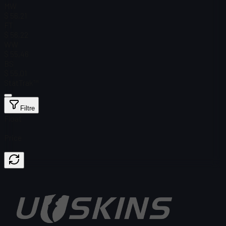
MW
$ 56,21
FT
$ 56,22
WW
$ 55,46
BS
$ 55,01
StatTrak™
Filtre
Float
Price