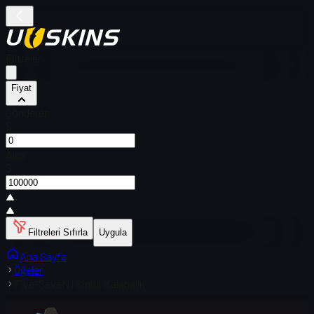
Filtreler
Fiyat
Gönderen
$
Alıcı
$
Filtreleri Sıfırla
Uygula
Ana Sayfa
Öğeler
Five-SeveN | Sinirli Kalabalık