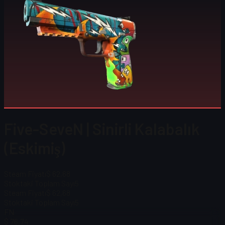
Five-SeveN | Sinirli Kalabalık
(Eskimiş)
Steam Fiyatı
$ 62,68
Stoktaki Toplam Sayı
5
Steam Fiyatı
$ 62,68
Stoktaki Toplam Sayı
5
FN
$ 76,74